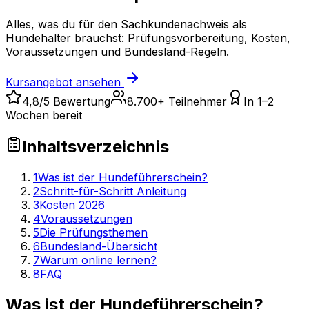
Alles, was du für den Sachkundenachweis als
Hundehalter brauchst: Prüfungsvorbereitung, Kosten,
Voraussetzungen und Bundesland-Regeln.
Kursangebot ansehen
4,8/5 Bewertung
8.700+ Teilnehmer
In 1–2
Wochen bereit
Inhaltsverzeichnis
1
Was ist der Hundeführerschein?
2
Schritt-für-Schritt Anleitung
3
Kosten 2026
4
Voraussetzungen
5
Die Prüfungsthemen
6
Bundesland-Übersicht
7
Warum online lernen?
8
FAQ
Was ist der Hundeführerschein?